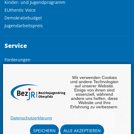
Kinder- und Jugendprogramm
EUthentic Voice
Demokratiebudget
Jugendarbeitspreis
Service
Förderungen
Freistellung
Grundlagen
Wir verwenden Cookies
und andere Technologien
Vollversammlung
auf unserer Website.
Einige von ihnen sind
Jahresberichte
essenziell, während
Infodienst
andere uns helfen, diese
Website und Ihre
Beschlüsse
Erfahrung zu verbessern.
Datenschutzerklärung
Copyright ©
2026
Bezirksjugendring Oberpfalz - Alle Rechte
vorbehalten
SPEICHERN
ALLE AKZEPTIEREN