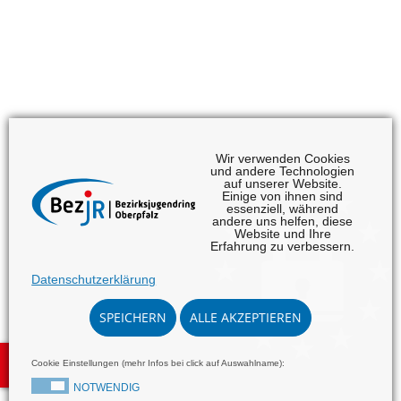
Wir verwenden Cookies
und andere Technologien
auf unserer Website.
Einige von ihnen sind
essenziell, während
andere uns helfen, diese
Website und Ihre
Erfahrung zu verbessern.
Herzlich Willkommen
Datenschutzerklärung
… beim Bezirksjugendring
SPEICHERN
ALLE AKZEPTIEREN
Oberpfalz
accessible
Cookie Einstellungen (mehr Infos bei click auf Auswahlname):
Mehr erfahren
NOTWENDIG