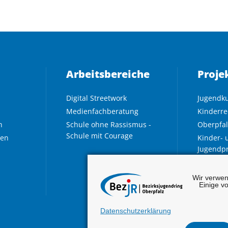
Arbeitsbereiche
Proje
Digital Streetwork
Jugendku
Medienfachberatung
Kinderre
n
Schule ohne Rassismus -
Oberpfal
Schule mit Courage
nen
Kinder- 
Jugendp
EUthenti
Demokra
Wir verwen
Einige v
Jugendar
Datenschutzerklärung