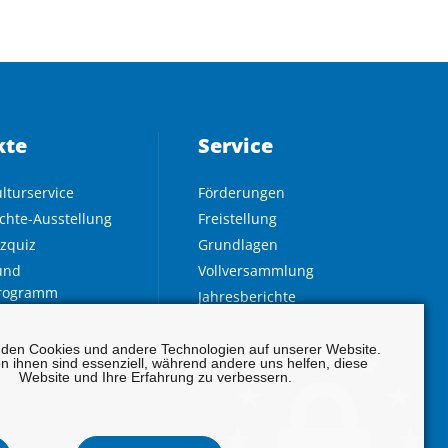
kte
Service
lturservice
Förderungen
chte-Ausstellung
Freistellung
zquiz
Grundlagen
und
Vollversammlung
rogramm
Jahresberichte
c Voice
Infodienst
tiebudget
Beschlüsse
den Cookies und andere Technologien auf unserer Website.
on ihnen sind essenziell, während andere uns helfen, diese
beitspreis
Website und Ihre Erfahrung zu verbessern.