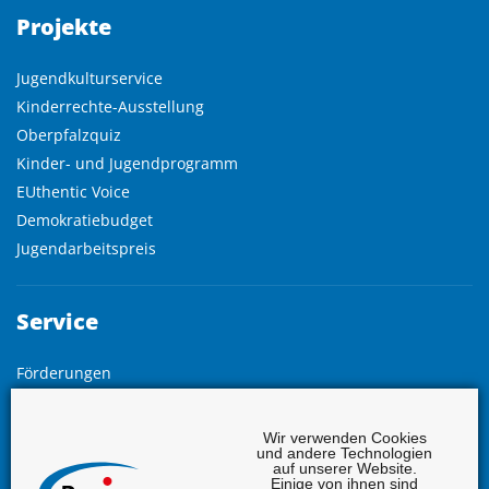
Projekte
Jugendkulturservice
Kinderrechte-Ausstellung
Oberpfalzquiz
Kinder- und Jugendprogramm
EUthentic Voice
Demokratiebudget
Jugendarbeitspreis
Service
Förderungen
Freistellung
Grundlagen
Wir verwenden Cookies
und andere Technologien
Vollversammlung
auf unserer Website.
Einige von ihnen sind
Jahresberichte